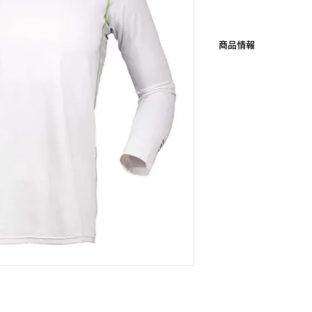
商品情報
BRAND：BONMAX / 
COLOR：5
SIZE：S / M / L / XL
＝生地混率＝
●ポリエステル 95% 