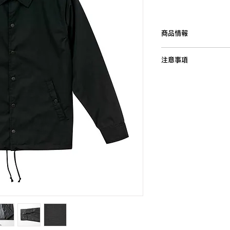
商品情報
BRAND：United Athl
注意事項
COLOR：3
SIZE：XS / S / M / L 
●表示価格はXS~XL
＝生地混率＝
●綿 35% / ポリエス